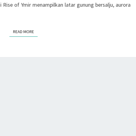
gi Rise of Ymir menampilkan latar gunung bersalju, aurora
READ MORE
READ MORE