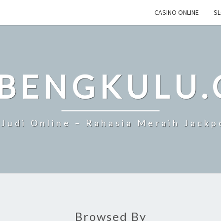
CASINO ONLINE
S
BENGKULU
Judi Online – Rahasia Meraih Jackp
Browsed By