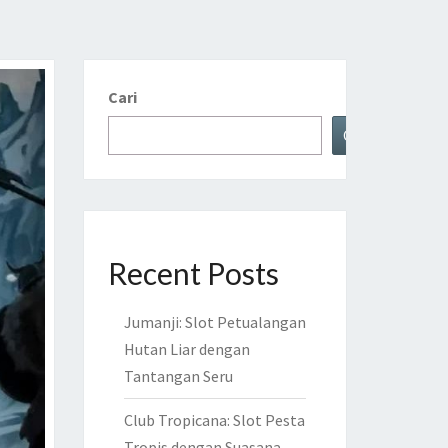
Cari
Cari
Recent Posts
Jumanji: Slot Petualangan
Hutan Liar dengan
Tantangan Seru
Club Tropicana: Slot Pesta
Tropis dengan Suasana