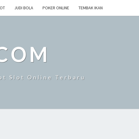
LOT
JUDI BOLA
POKER ONLINE
TEMBAK IKAN
.COM
ot Slot Online Terbaru