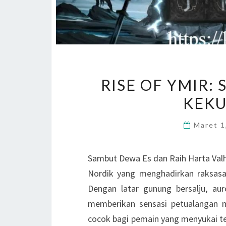
RISE OF YMIR:
KEKU
Maret 1
Sambut Dewa Es dan Raih Harta Valha
Nordik yang menghadirkan raksasa 
Dengan latar gunung bersalju, aur
memberikan sensasi petualangan mi
cocok bagi pemain yang menyukai tem