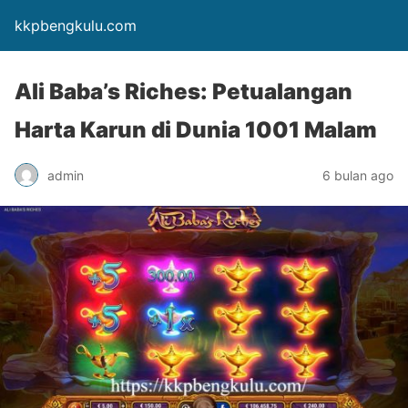
kkpbengkulu.com
Ali Baba’s Riches: Petualangan
Harta Karun di Dunia 1001 Malam
admin
6 bulan ago