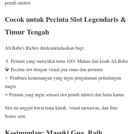
penuh misteri.
Cocok untuk Pecinta Slot Legendaris &
Timur Tengah
Ali Baba’s Riches direkomendasikan bagi:
🏺 Pemain yang menyukai tema 1001 Malam dan kisah Ali Baba
💎 Pecinta slot dengan visual gua emas dan permata
✨ Pemburu kemenangan yang ingin pengalaman petualangan
magis
⭐ Pemain yang ingin sensasi slot penuh misteri dan harta karun
Slot ini unggul lewat tema klasik, visual menawan, dan fitur
bonus seru.
Kesimpulan: Masuki Gua, Raih